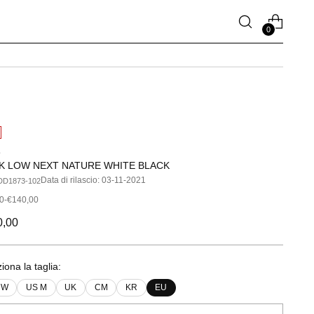
0
e
K LOW NEXT NATURE WHITE BLACK
Data di rilascio: 03-11-2021
DD1873-102
0-€140,00
zzo
0,00
no
iona la taglia:
 W
US M
UK
CM
KR
EU