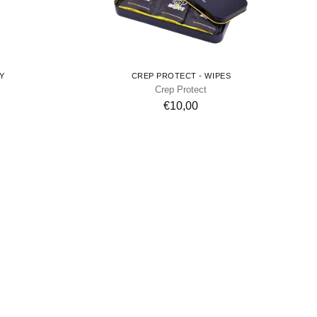
Y
CREP PROTECT - WIPES
Crep Protect
€10,00
EXPR