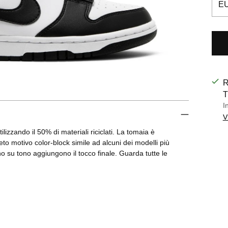
R
T
I
V
zzando il 50% di materiali riciclati. La tomaia è
eto motivo color-block simile ad alcuni dei modelli più
no su tono aggiungono il tocco finale. Guarda tutte le
Aggi
un
prod
al
carre