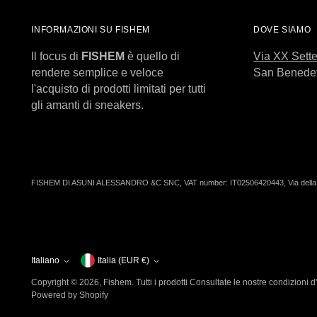
INFORMAZIONI SU FISHEM
DOVE SIAMO
Il focus di
FISHEM
è quello di
Via XX Sett
rendere semplice e veloce
San Benedet
l'acquisto di prodotti limitati per tutti
gli amanti di sneakers.
FISHEM DI ASUNI ALESSANDRO &C SNC, VAT number: IT02506420443, Via della 
Italiano
Valuta
Italia (EUR €)
Lingua
Copyright © 2026,
Fishem
. Tutti i prodotti Consultate le nostre condizioni d
Powered by Shopify