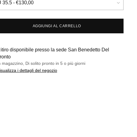
AGGIUNGI AL CARRELLO
itiro disponibile presso la sede San Benedetto Del
ronto
n magazzino, Di solito pronto in 5 o più giorni
isualizza i dettagli del negozio
ungere
otto
llo...