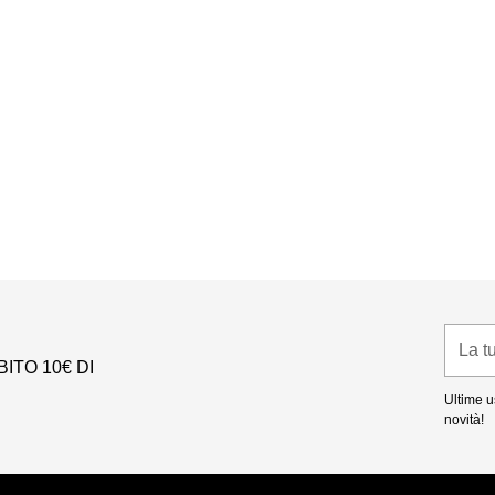
La
tua
ITO 10€ DI
email
Ultime us
novità!