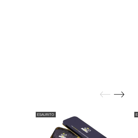
ESAURITO
E