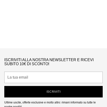
Neonati
B
DUNK LOW TWO-TONED GREY (TD)
Nike
Da €150,00
ISCRIVITI ALLA NOSTRA NEWSLETTER E RICEVI
SUBITO 10€ DI SCONTO!
La
tua
email
ISCRIVITI
Ultime uscite, offerte esclusive e molto altro: rimani informato su tutte le
nostre novità!