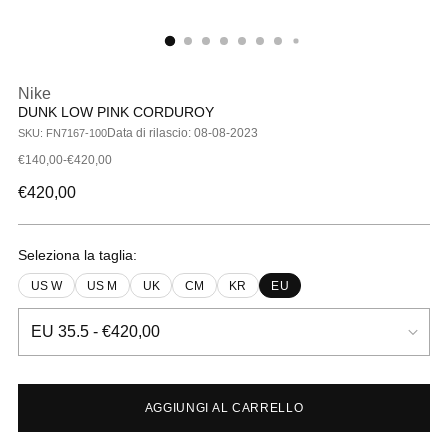
Nike
DUNK LOW PINK CORDUROY
Data di rilascio: 08-08-2023
SKU: FN7167-100
€140,00-€420,00
Prezzo
€420,00
di
listino
Seleziona la taglia:
US W
US M
UK
CM
KR
EU
AGGIUNGI AL CARRELLO