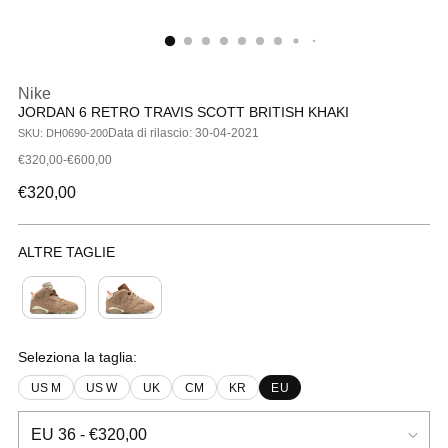
Nike
JORDAN 6 RETRO TRAVIS SCOTT BRITISH KHAKI
Data di rilascio: 30-04-2021
SKU: DH0690-200
€320,00-€600,00
Prezzo
€320,00
di
listino
ALTRE TAGLIE
Bambini
Neonati
Seleziona la taglia:
US M
US W
UK
CM
KR
EU