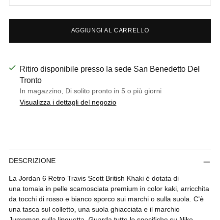
AGGIUNGI AL CARRELLO
Ritiro disponibile presso la sede San Benedetto Del
Tronto
In magazzino, Di solito pronto in 5 o più giorni
Visualizza i dettagli del negozio
Aggiungere
DESCRIZIONE
un
prodotto
La Jordan 6 Retro Travis Scott British Khaki è dotata di
al
una
tomaia in pelle scamosciata premium in color kaki, arricchita
carrello...
da tocchi di rosso e bianco sporco sui marchi o sulla suola. C'è
una tasca sul colletto, una suola ghiacciata e il marchio
Jumpman sulla linguetta. Guarda tutte le specifiche su
Nike
.