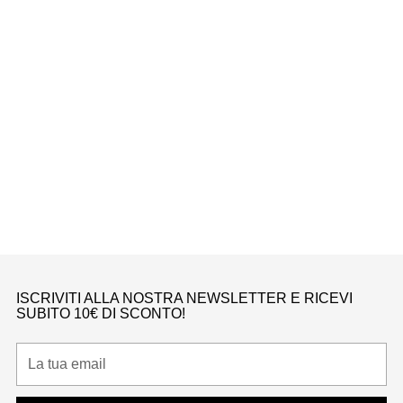
N
Bambini
JORDAN 6 RETRO LITTLE FLEX CARMINE (2021) (PS)
Nike
Da €230,00
ISCRIVITI ALLA NOSTRA NEWSLETTER E RICEVI
SUBITO 10€ DI SCONTO!
La
tua
email