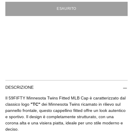
ESAURITO
Aggiungere
DESCRIZIONE
un
prodotto
Il 59FIFTY Minnesota Twins Fitted MLB Cap è caratterizzato dal
al
classico logo
"TC"
dei Minnesota Twins ricamato in rilievo sul
carrello...
pannello frontale, questo cappellino fitted offre un look autentico
e sportivo. Il design è completamente strutturato, con una
corona alta e una visiera piatta, ideale per uno stile moderno e
deciso.