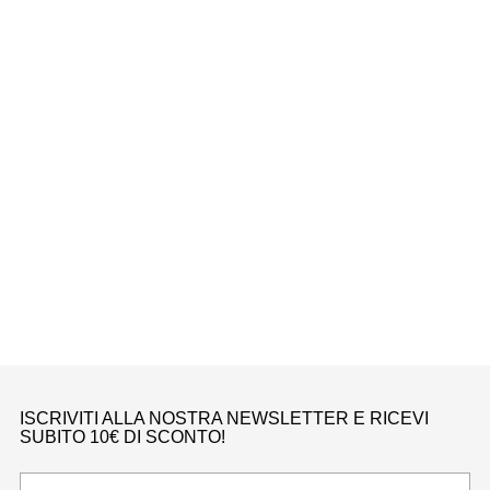
59FIFTY CLEVELAND GURADIANS AUTHENTIC FITTED MLB CAP HOME
New Era
€45,00
ISCRIVITI ALLA NOSTRA NEWSLETTER E RICEVI
SUBITO 10€ DI SCONTO!
La