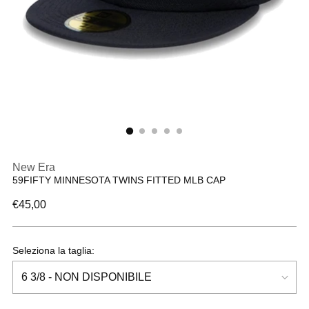
New Era
59FIFTY MINNESOTA TWINS FITTED MLB CAP
Prezzo
€45,00
di
listino
Seleziona la taglia: