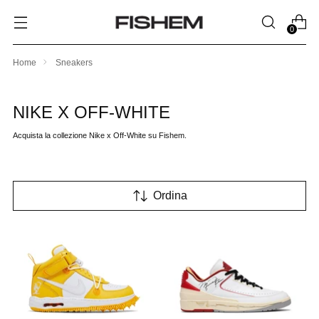
0
Home
Sneakers
NIKE X OFF-WHITE
Acquista la collezione Nike x Off-White su Fishem.
Ordina