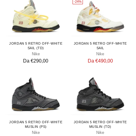
-24%
Neonati
Adulti
JORDAN 5 RETRO OFF-WHITE
JORDAN 5 RETRO OFF-WHITE
SAIL (TD)
SAIL
Nike
Nike
Prezzo
Da €290,00
Da €490,00
di
listino
Bambini
Neonati
JORDAN 5 RETRO OFF-WHITE
JORDAN 5 RETRO OFF-WHITE
MUSLIN (PS)
MUSLIN (TD)
Nike
Nike