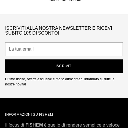
ISCRIVITI ALLA NOSTRA NEWSLETTER E RICEVI
SUBITO 10€ DI SCONTO!
La
tua
email
ISCRIVITI
Ultime uscite, offerte esclusive e molto altro: rimani informato su tutte le
nostre novità!
INFORMAZIONI SU FISHEM
Il focus di
FISHEM
è quello di rendere semplice e veloce