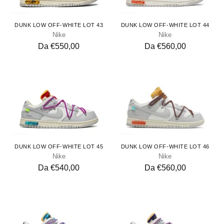
Adulti
Adulti
DUNK LOW OFF-WHITE LOT 43
DUNK LOW OFF-WHITE LOT 44
Nike
Nike
Da €550,00
Da €560,00
Adulti
Adulti
DUNK LOW OFF-WHITE LOT 45
DUNK LOW OFF-WHITE LOT 46
Nike
Nike
Da €540,00
Da €560,00