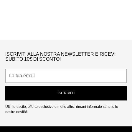
Adulti
Ad
CONVERSE CHUCK TAYLOR ALL STAR HI UNDEFEATED X LOS ANGELES
CO
DODGERS OSTRICH
Converse
Da €270,00
ISCRIVITI ALLA NOSTRA NEWSLETTER E RICEVI
SUBITO 10€ DI SCONTO!
La
tua
email
ISCRIVITI
Ultime uscite, offerte esclusive e molto altro: rimani informato su tutte le
nostre novità!