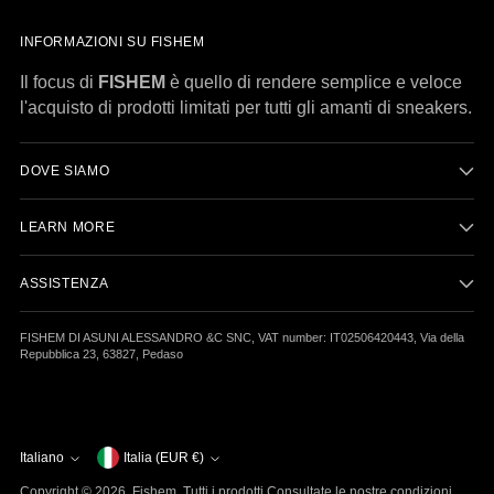
INFORMAZIONI SU FISHEM
Il focus di
FISHEM
è quello di rendere semplice e veloce
l'acquisto di prodotti limitati per tutti gli amanti di sneakers.
DOVE SIAMO
LEARN MORE
ASSISTENZA
FISHEM DI ASUNI ALESSANDRO &C SNC, VAT number: IT02506420443, Via della
Repubblica 23, 63827, Pedaso
Italiano
Valuta
Italia (EUR €)
Lingua
Copyright © 2026,
Fishem
. Tutti i prodotti Consultate le nostre condizioni