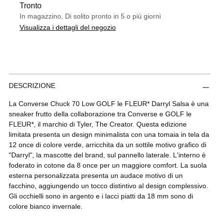
Tronto
In magazzino, Di solito pronto in 5 o più giorni
Visualizza i dettagli del negozio
Aggiungere
DESCRIZIONE
un
prodotto
La Converse Chuck 70 Low GOLF le FLEUR* Darryl Salsa è una
al
sneaker frutto della collaborazione tra Converse e GOLF le
carrello...
FLEUR*, il marchio di Tyler, The Creator. Questa edizione
limitata presenta un design minimalista con una tomaia in tela da
12 once di colore verde, arricchita da un sottile motivo grafico di
"Darryl", la mascotte del brand, sul pannello laterale. L'interno è
foderato in cotone da 8 once per un maggiore comfort. La suola
esterna personalizzata presenta un audace motivo di un
facchino, aggiungendo un tocco distintivo al design complessivo.
Gli occhielli sono in argento e i lacci piatti da 18 mm sono di
colore bianco invernale.