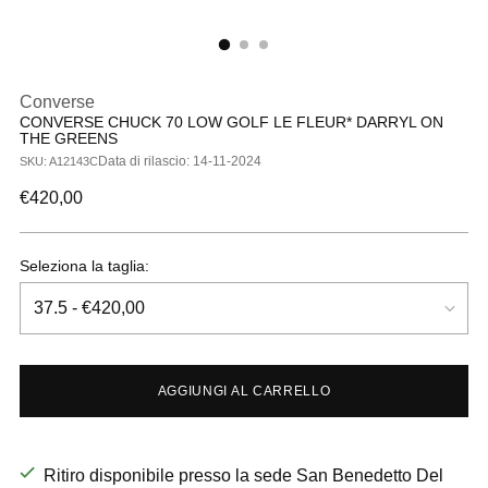
Converse
CONVERSE CHUCK 70 LOW GOLF LE FLEUR* DARRYL ON
THE GREENS
Data di rilascio: 14-11-2024
SKU: A12143C
Prezzo
€420,00
di
listino
Seleziona la taglia:
AGGIUNGI AL CARRELLO
Ritiro disponibile presso la sede San Benedetto Del